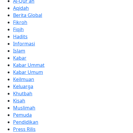
Al-Qur'an
Aqidah
Berita Global
Fikroh
Fiqih
Hadits
Informasi
Islam
Kabar
Kabar Ummat
Kabar Umum
Keilmuan
Keluarga
Khutbah
Kisah
Muslimah
Pemuda
Pendidikan
Press Rilis