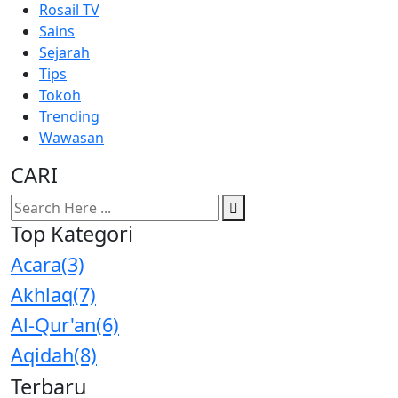
Rosail TV
Sains
Sejarah
Tips
Tokoh
Trending
Wawasan
CARI
Top Kategori
Acara
(3)
Akhlaq
(7)
Al-Qur'an
(6)
Aqidah
(8)
Terbaru