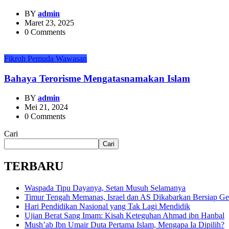
BY
admin
Maret 23, 2025
0 Comments
Fikroh
Pemuda
Wawasan
Bahaya Terorisme Mengatasnamakan Islam
BY
admin
Mei 21, 2024
0 Comments
Cari
Cari
TERBARU
Waspada Tipu Dayanya, Setan Musuh Selamanya
Timur Tengah Memanas, Israel dan AS Dikabarkan Bersiap Ge
Hari Pendidikan Nasional yang Tak Lagi Mendidik
Ujian Berat Sang Imam: Kisah Keteguhan Ahmad ibn Hanbal
Mush’ab Ibn Umair Duta Pertama Islam, Mengapa Ia Dipilih?