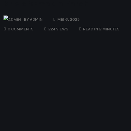
Krisis Semakin Parah
BY
ADMIN
MEI 6, 2025
0 COMMENTS
224 VIEWS
READ IN 2 MINUTES
O
rganisasi Kesehatan Dunia (WHO) 05/05/2025
menyatakan bahwa keadaan kesehatan di Gaza
semakin parah karena bantuan atau pasokan
medis tidak diizinkan masuk ke wilayah kantong
tersebut selama dua bulan terakhir.
Menurut laporan Margaret Harris Anadolu bahwa
blokade Israel telah menghalangi pengiriman bantuan
kemanusiaan, sehingga penduduk terjebak dalam