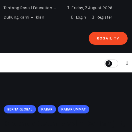
Tentang Rosail Education
Friday, 7 August 2026
Dukung Kami
Iklan
Login
Register
ROSAIL TV
Home
Blokade Gaza Masih Berlanjut, Krisis Semakin Parah
BERITA GLOBAL
KABAR
KABAR UMMAT
Blokade Gaza Masih Berlanjut,