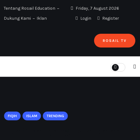
Tentang Rosail Education
Friday, 7 August 2026
Dukung Kami
Iklan
Login
Register
ROSAIL TV
Home
Dua Sikap yang Tepat dalam Menyikapi Ikhtilaf
FIQIH
ISLAM
TRENDING
Dua Sikap yang Tepat dalam