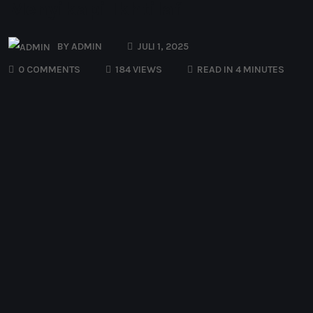
Menyikapi Ikhtilaf
BY
ADMIN
JULI 1, 2025
0 COMMENTS
184 VIEWS
READ IN 4 MINUTES
P
erbedaan adalah sunnatullah, Allah memang
inginkan perbedaan itu karena dengan sebab
perbedaan itu Allah ingin memperlihatkan tanda-
tanda kekuasaan Allah. Terdapat banyak ayat Allah
Ta’ala menyampaikan bahwa perbedaan itu sebuah
keniscayaan yang tidak bisa dihindari. Sebagaiaman
dalam Surat Al-Hujurat ayat 13 ini:
يَٰٓأَيُّهَا ٱلنَّاسُ إِنَّا خَلَقْنَٰكُم مِّن ذَكَرٍ وَأُنثَىٰ وَجَعَلْنَٰكُمْ شُعُوبًا