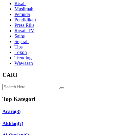
Kisah
Muslimah
Pemuda
Pendidikan
Press Rilis
Rosail TV
Sains
Sejarah
Tips
Tokoh
Trending
Wawasan
CARI
Top Kategori
Acara
(3)
Akhlaq
(7)