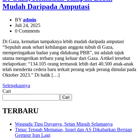
Mudah Daripada Amputasi
BY
admin
Juli 24, 2025
0 Comments
Di Gaza, kematian tampaknya lebih mudah daripada amputasi
“Sepuluh anak sehari kehilangan anggota tubuh di Gaza,
memperingatkan badan yang didukung PBB”, ini adalah tajuk
utama mengerikan terbaru yang keluar dari Gaza. Artikel tersebut
melaporkan: “134.105 orang termasuk lebih dari 40.500 anak-anak
telah menderita cedera baru terkait perang sejak perang dimulai pada
Oktober 2023.” Di balik […]
Selengkapnya
Cari
Cari
TERBARU
Waspada Tipu Dayanya, Setan Musuh Selamanya
Timur Tengah Memanas, Israel dan AS Dikabarkan Bersiap
Gempur Iran Lagi