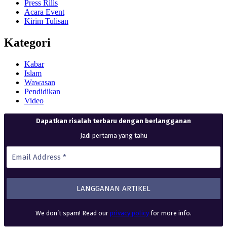
Press Rilis
Acara Event
Kirim Tulisan
Kategori
Kabar
Islam
Wawasan
Pendidikan
Video
Dapatkan risalah terbaru dengan berlangganan
Jadi pertama yang tahu
We don’t spam! Read our
privacy policy
for more info.