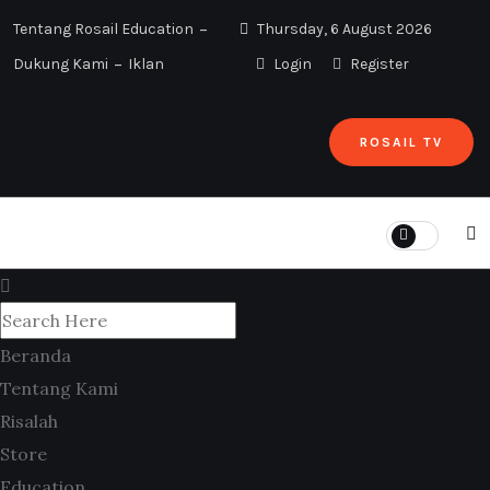
Tentang Rosail Education
Thursday, 6 August 2026
Dukung Kami
Iklan
Login
Register
ROSAIL TV
Beranda
Tentang Kami
Risalah
Store
Education